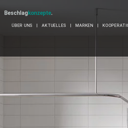
Beschlag
konzepte
.
ÜBER UNS
AKTUELLES
MARKEN
KOOPERATI
ASSA ABLOY (SCHWEIZ)
FSB – FRANZ 
HELM SCHIEBEBESCHLÄGE
SIMONSVOSS
KWS BAUBESCHLÄGE
SIMONSWERK
KWS ERGOSYSTEM
SAG - SCHULTE-SCHLAGB
SSF - SÄCHSISCHE SCHLO