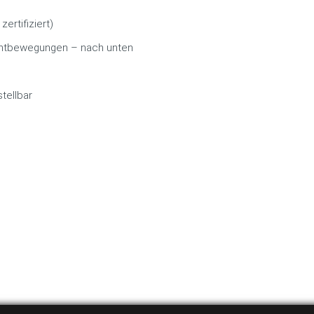
ertifiziert)
ichtbewegungen – nach unten
tellbar