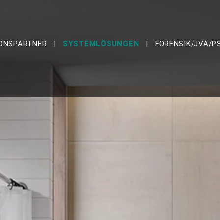
ONSPARTNER
SYSTEMLÖSUNGEN
FORENSIK/JVA/P
SCHNEIDER BRAKEL
BARRIEREFREI
BÄNDER
 GMBH
BESCHLÄGE
FINGERSCHUTZ
AUM
TÜRDICHTUNGEN
SSFABRIK
TÜRSCHLÖSSER