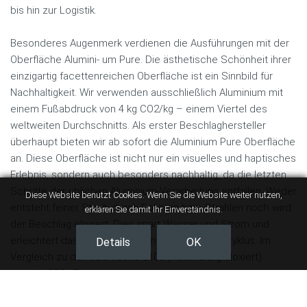
bis hin zur Logistik.
Besonderes Augenmerk verdienen die Ausführungen mit der
Oberfläche Alumini- um Pure. Die ästhetische Schönheit ihrer
einzigartig facettenreichen Oberfläche ist ein Sinnbild für
Nachhaltigkeit. Wir verwenden ausschließlich Aluminium mit
einem Fußabdruck von 4 kg CO2/kg – einem Viertel des
weltweiten Durchschnitts. Als erster Beschlaghersteller
überhaupt bieten wir ab sofort die Aluminium Pure Oberfläche
an. Diese Oberfläche ist nicht nur ein visuelles und haptisches
Erlebnis, sondern auch besonders nachhaltig, da die letzten
Schritte der üblichen Aluminium-Verarbeitung entfallen. Weder
Diese Website benutzt Cookies. Wenn Sie die Website weiter nutzen,
entsteht feiner Staub durch Polieren bzw. Strahlen noch wird
erklären Sie damit Ihr Einverständnis.
der Beschlag eloxiert. Dies spart Wasser und Strom und
erleichtert das Recycling am Ende des Lebenszyklus. Im
Details
OK
Vergleich zu der Oberfläche 0105 (Naturfarbig eloxiert)
werden 37 % Energie eingespart.
Hier können Sie die Broschüre Aluminium Pure