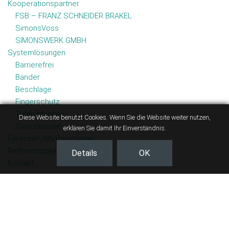
Kooperationspartner
FSB – FRANZ SCHNEIDER BRAKEL
SimonsVoss
SIMONSWERK GMBH
Systemlösungen
Barrierefrei
Bänder
Beschläge
Fingerschutz
Türdichtungen
Diese Website benutzt Cookies. Wenn Sie die Website weiter nutzen,
Türschlösser
erklären Sie damit Ihr Einverständnis.
Forensik/JVA/Psychiatrie
Referenzobjekte
Details
OK
Kontakt
Jobs
Impressum
Datenschutz
Sitemap